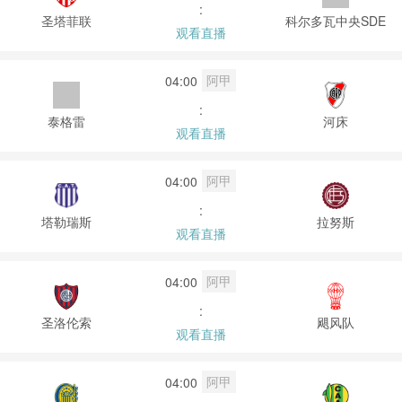
:
圣塔菲联
科尔多瓦中央SDE
观看直播
阿甲
04:00
:
泰格雷
河床
观看直播
阿甲
04:00
:
塔勒瑞斯
拉努斯
观看直播
阿甲
04:00
:
圣洛伦索
飓风队
观看直播
阿甲
04:00