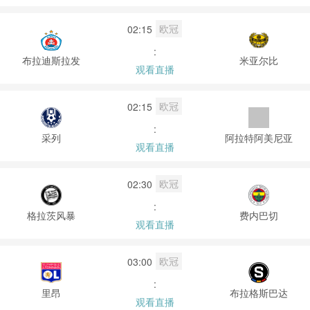
欧冠
02:15
:
布拉迪斯拉发
米亚尔比
观看直播
欧冠
02:15
:
采列
阿拉特阿美尼亚
观看直播
欧冠
02:30
:
格拉茨风暴
费内巴切
观看直播
欧冠
03:00
:
里昂
布拉格斯巴达
观看直播