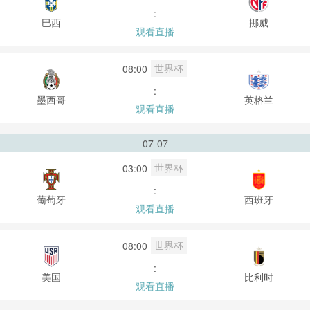
:
巴西
挪威
观看直播
世界杯
08:00
:
墨西哥
英格兰
观看直播
07-07
世界杯
03:00
:
葡萄牙
西班牙
观看直播
世界杯
08:00
:
美国
比利时
观看直播