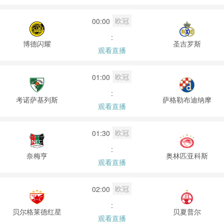
欧冠
00:00
:
博德闪耀
圣吉罗斯
观看直播
欧冠
01:00
:
考诺萨基列斯
萨格勒布迪纳摩
观看直播
欧冠
01:30
:
奈梅亨
奥林匹亚科斯
观看直播
欧冠
02:00
:
贝尔格莱德红星
贝夏普尔
观看直播